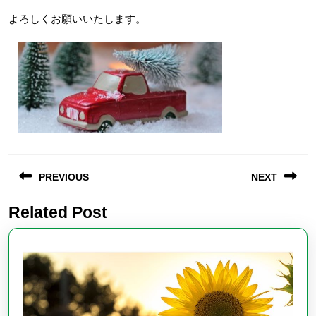
よろしくお願いいたします。
投
PREVIOUS
NEXT
稿
ナ
Related Post
Previous
Next
ビ
post:
post:
ゲ
ー
シ
ョ