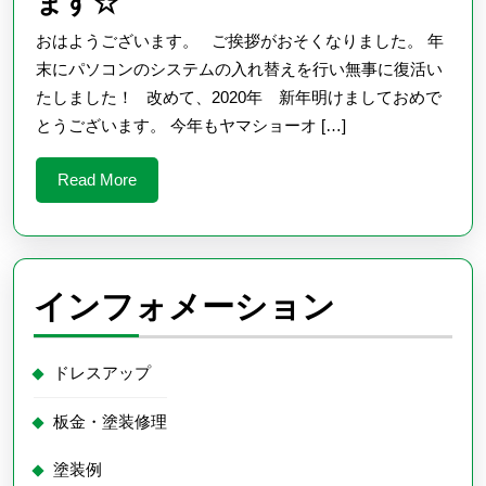
☆
ます☆
今
おはようございます。 ご挨拶がおそくなりました。 年
年
末にパソコンのシステムの入れ替えを行い無事に復活い
も
たしました！ 改めて、2020年 新年明けましておめで
とうございます。 今年もヤマショーオ […]
よ
ろ
Read
Read More
し
More
く
お
願
インフォメーション
い
い
ドレスアップ
た
し
板金・塗装修理
ま
塗装例