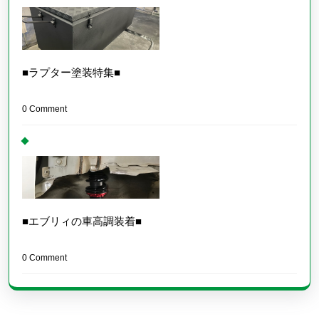
■ラプター塗装特集■
0 Comment
■エブリィの車高調装着■
0 Comment