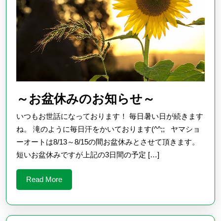
ン
～
～お盆休みのお知らせ～
お
いつもお世話になっております！ 毎日暑い日が続きます
盆
ね。 滝のように毎日汗をかいております(^^;; ヤマショ
休
ーオートは8/13～8/15の間お盆休みとさせて頂きます。
短いお盆休みですが上記の3日間の予定 […]
み
の
Read
Read More
お
More
知
ら