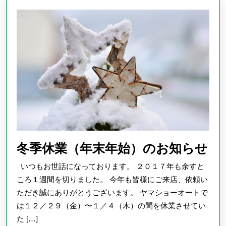
せ
～
冬
冬季休業（年末年始）のお知らせ
季
いつもお世話になっております。 ２０１７年も余すと
休
ころ１週間を切りました。 今年も皆様にご来店、依頼い
業
ただき誠にありがとうございます。 ヤマショーオートで
は１２／２９（金）〜１／４（木）の間を休業させてい
（
た […]
末