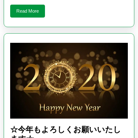
年
Read
Read More
始
More
の
お
知
ら
せ
☆今年もよろしくお願いいたし