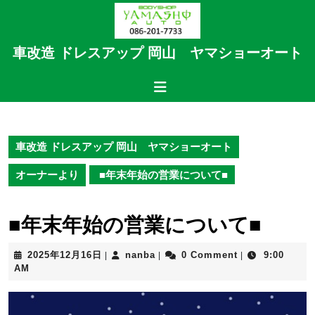
Skip
to
content
車改造 ドレスアップ 岡山 ヤマショーオート
Skip
to
Open
content
Button
車改造 ドレスアップ 岡山 ヤマショーオート
オーナーより
■年末年始の営業について■
■年末年始の営業について■
2025
nanba
2025年12月16日
nanba
0 Comment
9:00
|
|
|
年
AM
12
月
16