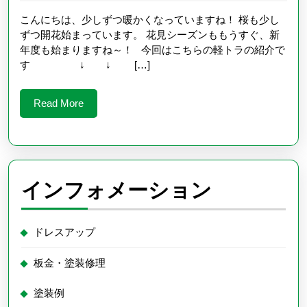
4
月
こんにちは、少しずつ暖かくなっていますね！ 桜も少し
3
ずつ開花始まっています。 花見シーズンももうすぐ、新
日
年度も始まりますね～！ 今回はこちらの軽トラの紹介で
す ↓ ↓ […]
Read
Read More
More
インフォメーション
ドレスアップ
板金・塗装修理
塗装例