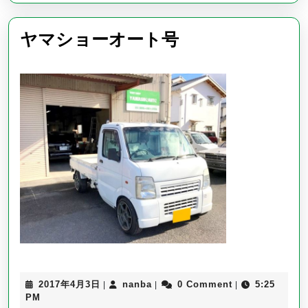
知
ら
ヤ
ヤマショーオート号
せ
マ
シ
ョ
ー
オ
ー
ト
号
2017
nanba
2017年4月3日
nanba
0 Comment
5:25
|
|
|
年
PM