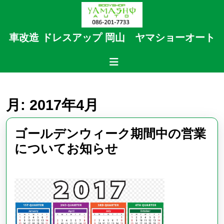
Skip
to
content
車改造 ドレスアップ 岡山 ヤマショーオート
Skip
to
Open
content
Button
月:
2017年4月
ゴールデンウィーク期間中の営業
ゴ
についてお知らせ
ー
ル
デ
ン
ウ