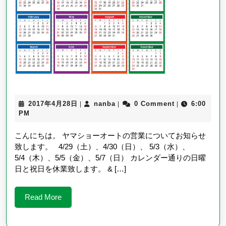
ィ
ー
ク
期
間
中
の
2017
nanba
2017年4月28日
nanba
0 Comment
6:00
|
|
|
年
PM
営
4
月
業
こんにちは。 ヤマショーオートの営業についてお知らせ
28
致します。 4/29（土）、4/30（日）、 5/3（水）、
に
日
5/4（木）、5/5（金）、5/7（日） カレンダー通りの日曜
つ
日と祝日を休業致します。 & […]
い
て
Read
Read More
More
お