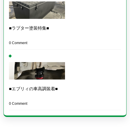
■ラプター塗装特集■
0 Comment
■エブリィの車高調装着■
0 Comment