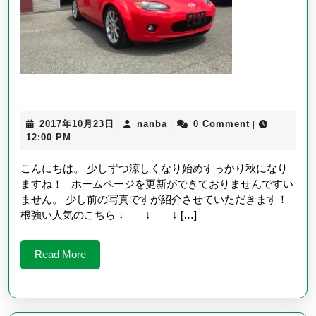
タ
ー
2017
nanba
2017年10月23日
nanba
0 Comment
|
|
|
年
12:00 PM
10
月
こんにちは。 少しずつ涼しくなり始めすっかり秋になり
23
ますね！ ホームページを更新ができておりませんですい
日
ません。 少し前の写真ですが紹介させていただきます！
根強い人気のこちら ↓ ↓ ↓ […]
Read
Read More
More