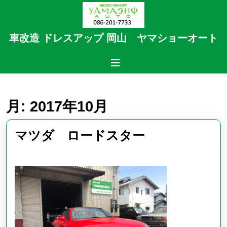
Skip
to
content
車改造 ドレスアップ 岡山 ヤマショーオート
Skip
to
Open
content
Button
月:
2017年10月
マ
マツダ ロードスター
ツ
ダ
ロ
ー
ド
ス