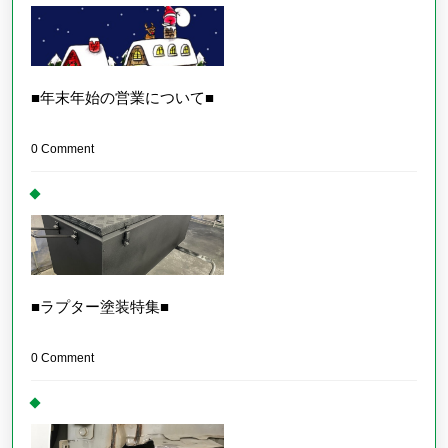
■年末年始の営業について■
0 Comment
■ラプター塗装特集■
0 Comment