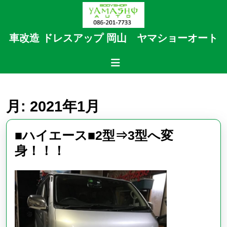
Skip
to
content
車改造 ドレスアップ 岡山 ヤマショーオート
Skip
to
Open
content
Button
月:
2021年1月
■ハイエース■2型⇒3型へ変
■
身！！！
ハ
イ
エ
ー
ス