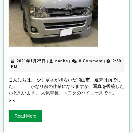
■2
型
⇒3
型
へ
変
身！！！
2021
nanba
2021年1月25日
nanba
0 Comment
2:30
|
|
|
年
PM
1
月
こんにちは。 少し寒さが和らいだ岡山市、週末は雨でし
25
た。 かなり前の作業になりますが、写真を投稿した
日
いと思います。 人気車種、トヨタのハイエースです。
[…]
Read
Read More
More