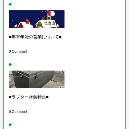
■年末年始の営業について■
0 Comment
■ラプター塗装特集■
0 Comment