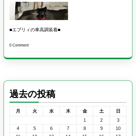
■エブリィの車高調装着■
0 Comment
過去の投稿
月
火
水
木
金
土
日
1
2
3
4
5
6
7
8
9
10