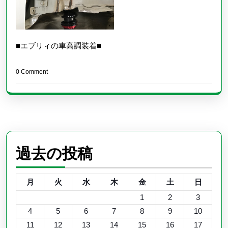
■エブリィの車高調装着■
0 Comment
過去の投稿
月
火
水
木
金
土
日
1
2
3
4
5
6
7
8
9
10
11
12
13
14
15
16
17