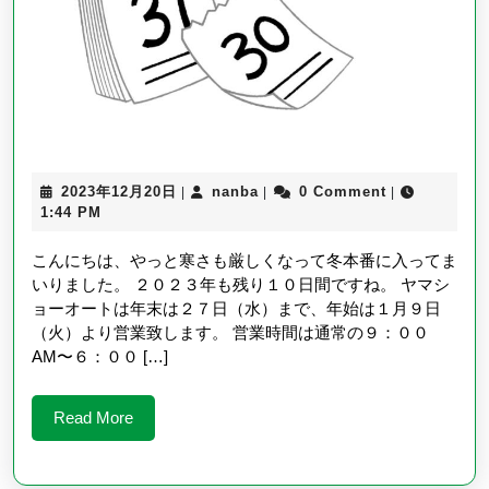
業
に
つ
い
て
2023
nanba
2023年12月20日
nanba
0 Comment
|
|
|
年
1:44 PM
12
月
こんにちは、やっと寒さも厳しくなって冬本番に入ってま
20
いりました。 ２０２３年も残り１０日間ですね。 ヤマシ
日
ョーオートは年末は２７日（水）まで、年始は１月９日
（火）より営業致します。 営業時間は通常の９：００
AM〜６：００ […]
Read
Read More
More