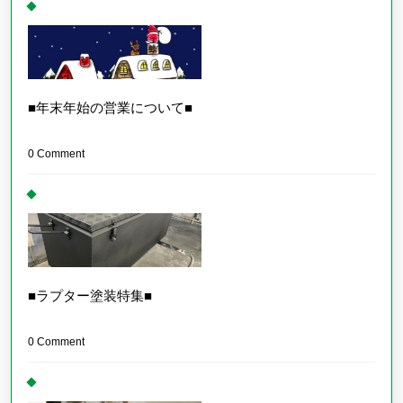
■年末年始の営業について■
0 Comment
■ラプター塗装特集■
0 Comment