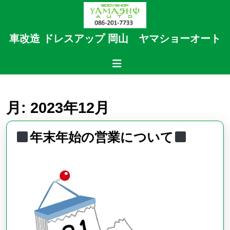
Skip
to
content
車改造 ドレスアップ 岡山 ヤマショーオート
Skip
to
Open
content
Button
月:
2023年12月
年末年始の営業について
年
末
年
始
の
営