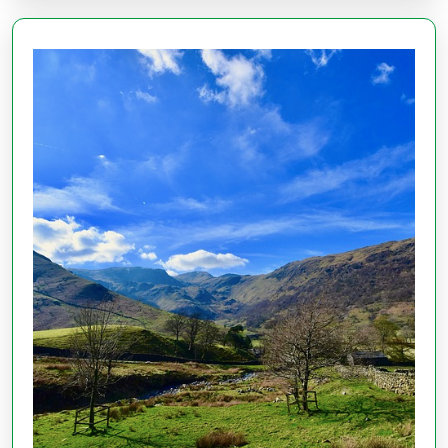
メ
ン
バ
ー
ヒ
ッ
チ
カ
ー
ゴ