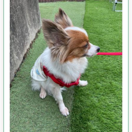
の
営
業
時
間
の
お
知
ら
せ
で
す
☆