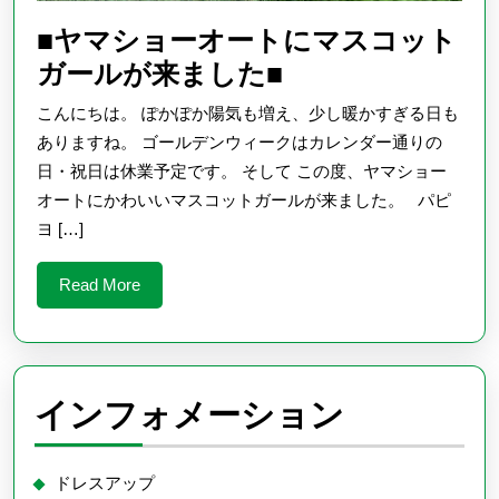
■ヤマショーオートにマスコット
■
ガールが来ました■
ヤ
こんにちは。 ぽかぽか陽気も増え、少し暖かすぎる日も
マ
ありますね。 ゴールデンウィークはカレンダー通りの
シ
日・祝日は休業予定です。 そして この度、ヤマショー
オートにかわいいマスコットガールが来ました。 パピ
ョ
ヨ […]
ー
オ
Read
Read More
ー
More
ト
に
マ
インフォメーション
ス
コ
ドレスアップ