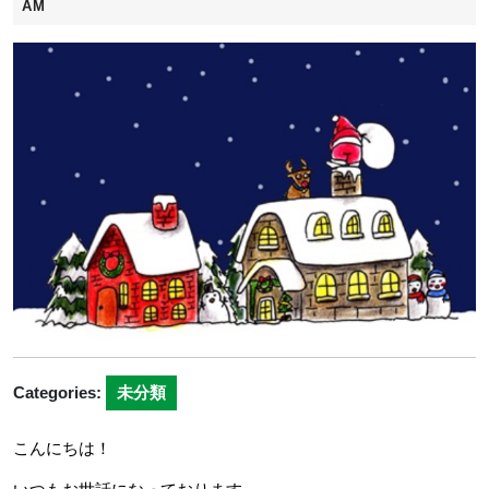
年
AM
12
月
11
日
Categories:
未分類
こんにちは！