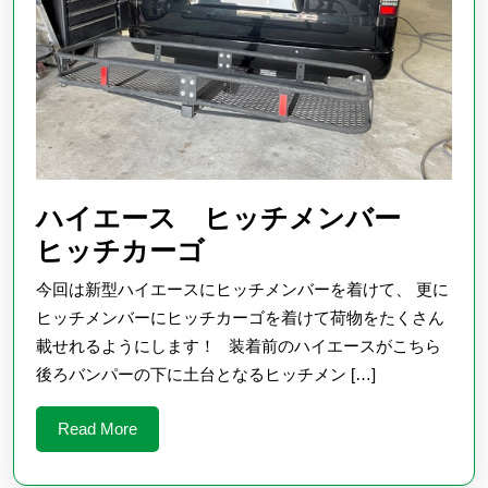
ハイエース ヒッチメンバー
ハ
ヒッチカーゴ
イ
今回は新型ハイエースにヒッチメンバーを着けて、 更に
エ
ヒッチメンバーにヒッチカーゴを着けて荷物をたくさん
ー
載せれるようにします！ 装着前のハイエースがこちら
後ろバンパーの下に土台となるヒッチメン […]
ス
ヒ
Read
Read More
ッ
More
チ