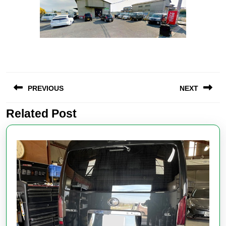
投
PREVIOUS
NEXT
稿
ナ
Related Post
Previous
Next
ビ
post:
post:
ゲ
ー
シ
ョ
ン