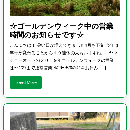
☆ゴールデンウィーク中の営業
☆
時間のお知らせです☆
ゴ
こんにちは！ 暑い日が増えてきました4月も下旬 今年は
ー
年号が変わることから１０連休の人もいますね。 ヤマ
ル
ショーオートの２０１９年ゴールデンウィークの営業
は〜4/27まで通常営業 4/29〜5/6の間をお休み […]
デ
ン
Read
Read More
ウ
More
ィ
ー
ク
中