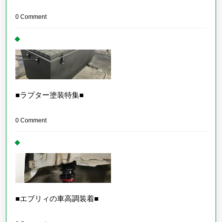
0 Comment
■ラプター塗装特集■
0 Comment
■エブリィの車高調装着■