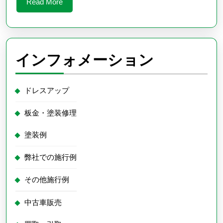
Read
Read More
車
More
高
調
の
インフォメーション
装
着
ドレスアップ
板金・塗装修理
塗装例
弊社での施行例
その他施行例
中古車販売