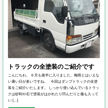
ョ
ン
ト
トラックの全塗装のご紹介です
ラ
こんにちわ。 ６月も後半に入りました。梅雨とはいえな
ッ
い暑い日が多いですね。 今回はダンプトラックの全塗
ク
装をご紹介いたします。 しっかり使い込んでいるトラッ
クは砂利や石で塗装がはがれたり凹んだりと傷も入って
の
い […]
全