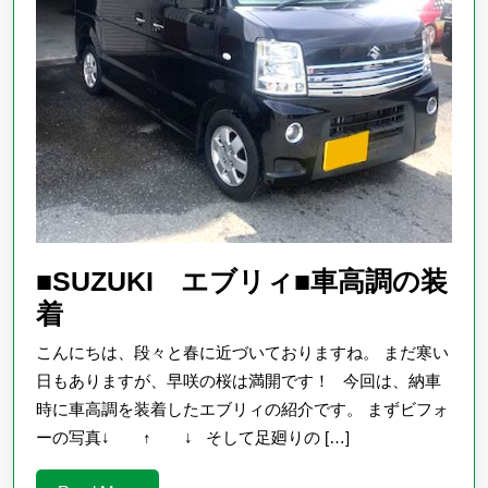
■SUZUKI エブリィ■車高調の装
■SUZUKI
着
エ
こんにちは、段々と春に近づいておりますね。 まだ寒い
ブ
日もありますが、早咲の桜は満開です！ 今回は、納車
リ
時に車高調を装着したエブリィの紹介です。 まずビフォ
ーの写真↓ ↑ ↓ そして足廻りの […]
ィ
■