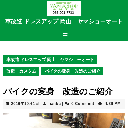
Skip
to
content
車改造 ドレスアップ 岡山 ヤマショーオート
Skip
to
Open
content
Button
車改造 ドレスアップ 岡山 ヤマショーオート
改造・カスタム
バイクの変身 改造のご紹介
バイクの変身 改造のご紹介
2016
nanba
2016年10月1日
nanba
0 Comment
4:28 PM
|
|
|
年
10
月
1