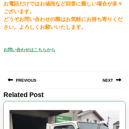
お電話だけではお値段など回答に難しい場合が多々
ございます。
どうぞお問い合わせの際はお気軽にお持ち寄りくだ
さい。よろしくお願いいたします。
お問い合わせはこちらから
投
PREVIOUS
NEXT
稿
ナ
Related Post
Previous
Next
ビ
post:
post:
ゲ
ー
シ