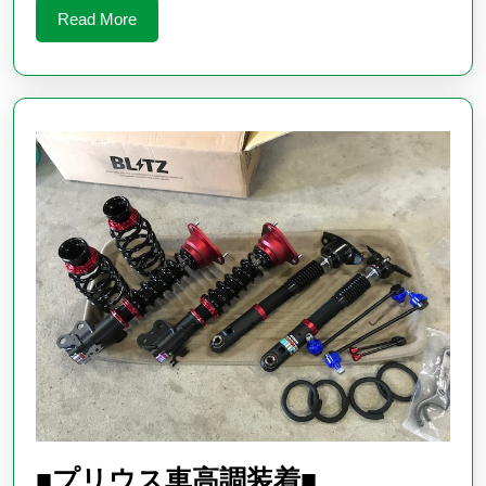
塗
Read
Read More
装
More
の
ご
紹
介
で
す
■
■プリウス車高調装着■