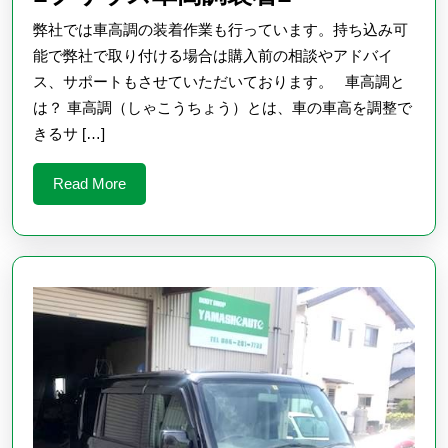
プ
弊社では車高調の装着作業も行っています。持ち込み可
リ
能で弊社で取り付ける場合は購入前の相談やアドバイ
ウ
ス、サポートもさせていただいております。 車高調と
は？ 車高調（しゃこうちょう）とは、車の車高を調整で
ス
きるサ […]
車
高
Read
Read More
調
More
装
着
■