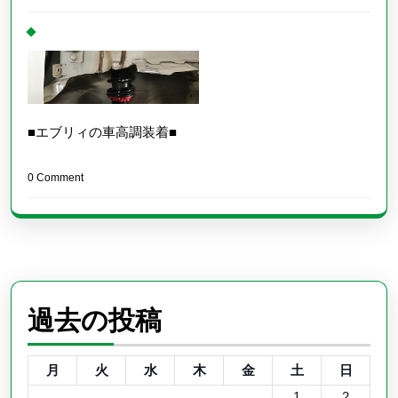
■エブリィの車高調装着■
0 Comment
過去の投稿
月
火
水
木
金
土
日
1
2