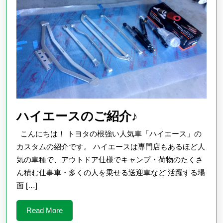
ハ
ハイエースのご紹介♪
イ
こんにちは！ トヨタの根強い人気車「ハイエース」の
エ
カスタムの紹介です。 ハイエースは専門店もあるほど人
ー
気の車種で、アウトドア仕様でキャンプ・荷物のたくさ
ん積む仕事車・多くの人を乗せる送迎車など 活躍する場
ス
面 […]
の
ご
Read
Read More
紹
More