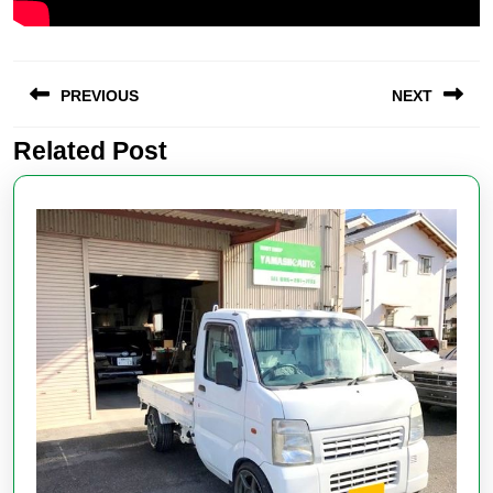
投
PREVIOUS
NEXT
稿
ナ
Related Post
Previous
Next
ビ
post:
post:
ゲ
ー
シ
ョ
ン