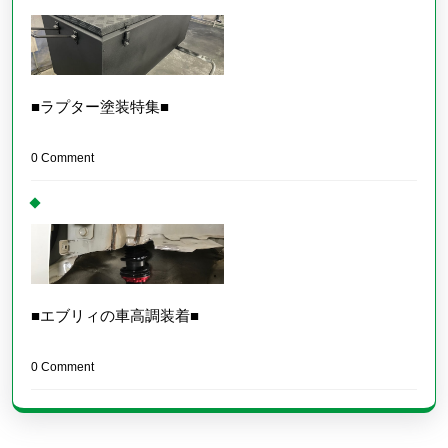
■ラプター塗装特集■
0 Comment
■エブリィの車高調装着■
0 Comment