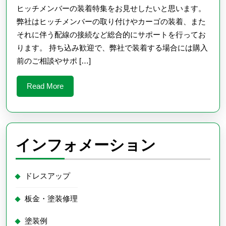
ヒ
ヒッチメンバーの装着特集をお見せしたいと思います。
ッ
弊社はヒッチメンバーの取り付けやカーゴの装着、また
チ
それに伴う配線の接続など総合的にサポートを行ってお
ります。 持ち込み歓迎で、弊社で装着する場合には購入
メ
前のご相談やサポ […]
ン
バ
Read
Read More
ー
More
の
装
着
インフォメーション
に
つ
ドレスアップ
い
板金・塗装修理
て
■
塗装例