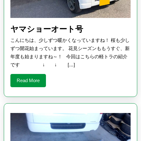
ヤ
ヤマショーオート号
マ
こんにちは、少しずつ暖かくなっていますね！ 桜も少し
シ
ずつ開花始まっています。 花見シーズンももうすぐ、新
ョ
年度も始まりますね～！ 今回はこちらの軽トラの紹介
です ↓ ↓ […]
ー
オ
Read
Read More
ー
More
ト
号