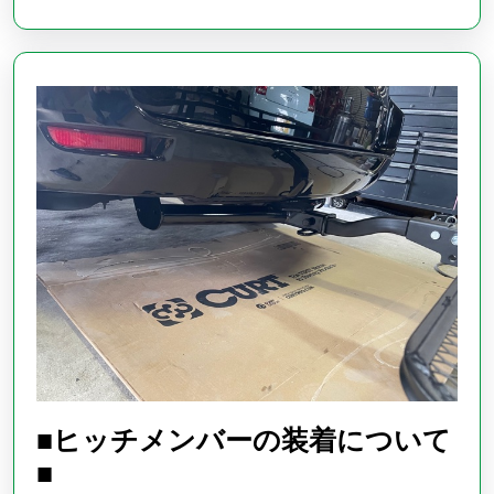
介
♪
■ヒッチメンバーの装着について
■
■