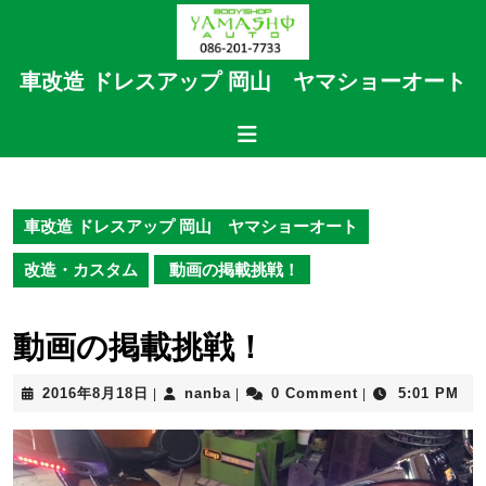
Skip
to
content
車改造 ドレスアップ 岡山 ヤマショーオート
Skip
to
Open
content
Button
車改造 ドレスアップ 岡山 ヤマショーオート
改造・カスタム
動画の掲載挑戦！
動画の掲載挑戦！
2016
nanba
2016年8月18日
nanba
0 Comment
5:01 PM
|
|
|
年
8
月
18