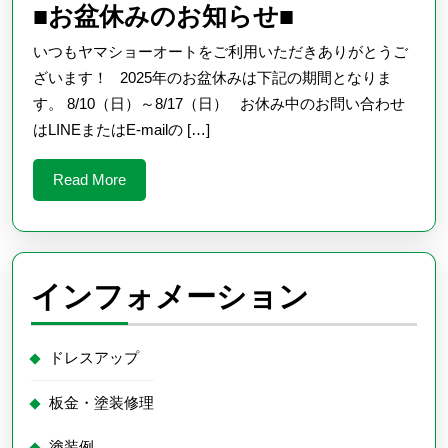
■
■お盆休みのお知らせ■
お
いつもヤマショーオートをご利用いただきありがとうご
盆
ざいます！ 2025年のお盆休みは下記の期間となりま
休
す。 8/10（日）～8/17（日） お休み中のお問い合わせ
はLINEまたはE-mailの […]
み
の
Read
Read More
お
More
知
ら
せ
インフォメーション
■
ドレスアップ
板金・塗装修理
塗装例