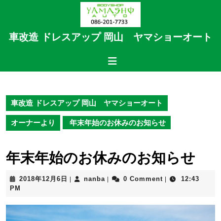
Skip
to
content
車改造 ドレスアップ 岡山 ヤマショーオート
Skip
to
Open
content
Button
車改造 ドレスアップ 岡山 ヤマショーオート
オーナーより
年末年始のお休みのお知らせ
年末年始のお休みのお知らせ
2018
nanba
2018年12月6日
nanba
0 Comment
12:43
|
|
|
年
PM
12
月
6