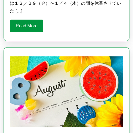
は１２／２９（金）〜１／４（木）の間を休業させてい
（
た […]
末
年
Read
Read More
始
More
の
お
知
ら
せ