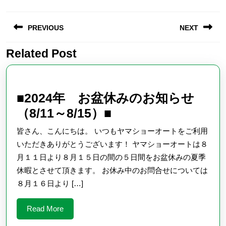
投
PREVIOUS
NEXT
稿
ナ
Related Post
Previous
Next
ビ
post:
post:
ゲ
ー
■2024年 お盆休みのお知らせ
シ
■2024
（8/11～8/15）■
ョ
年
皆さん、こんにちは。 いつもヤマショーオートをご利用
ン
お
いただきありがとうございます！ ヤマショーオートは８
盆
月１１日より８月１５日の間の５日間をお盆休みの夏季
休暇とさせて頂きます。 お休み中のお問合せについては
休
８月１６日より […]
み
の
Read
Read More
お
More