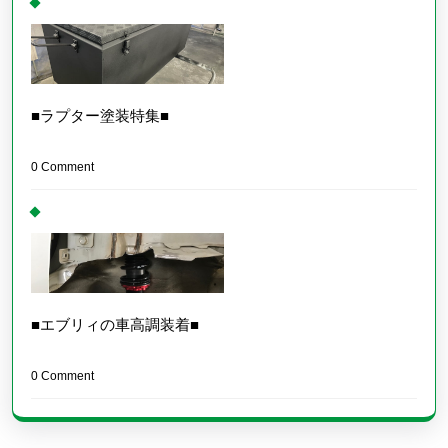
■ラプター塗装特集■
0 Comment
■エブリィの車高調装着■
0 Comment