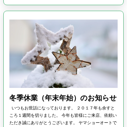
知
ら
せ
（8/11
～
8/15）
■
冬
冬季休業（年末年始）のお知らせ
季
いつもお世話になっております。 ２０１７年も余すと
休
ころ１週間を切りました。 今年も皆様にご来店、依頼い
業
ただき誠にありがとうございます。 ヤマショーオートで