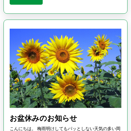
業
More
に
つ
い
て
お
お盆休みのお知らせ
盆
こんにちは。 梅雨明けしてもパッとしない天気の多い岡