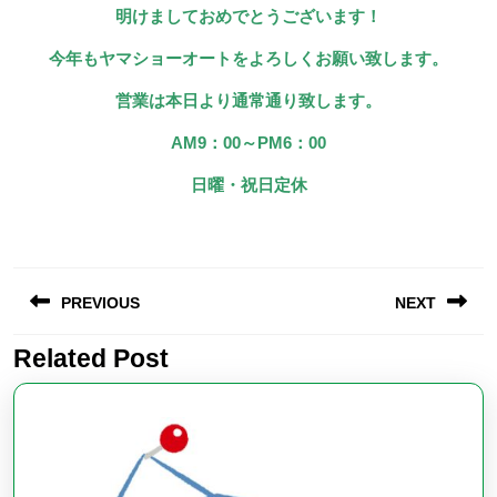
日
明けましておめでとうございます！
今年もヤマショーオートをよろしくお願い致します。
営業は本日より通常通り致します。
AM9：00～PM6：00
日曜・祝日定休
投
PREVIOUS
NEXT
稿
ナ
Related Post
Previous
Next
ビ
post:
post:
ゲ
ー
シ