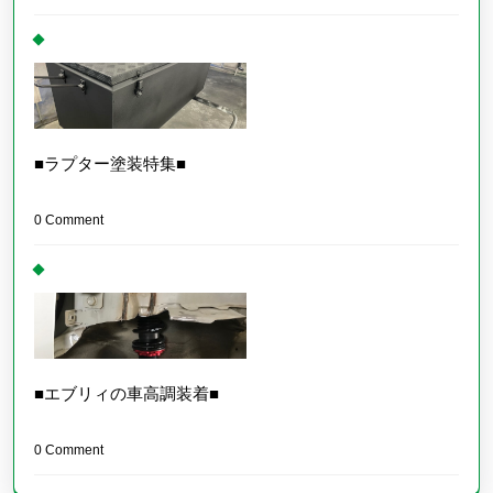
■ラプター塗装特集■
0 Comment
■エブリィの車高調装着■
0 Comment