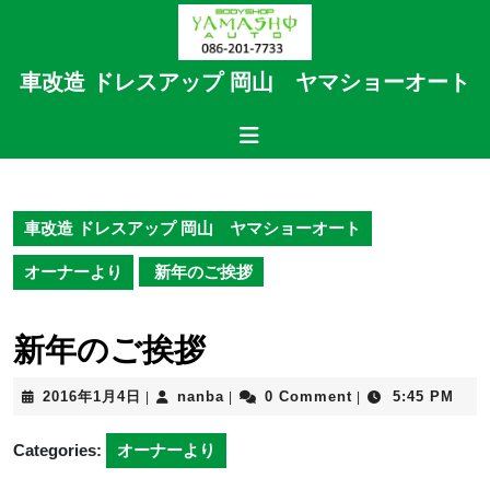
Skip
to
content
車改造 ドレスアップ 岡山 ヤマショーオート
Skip
to
Open
content
Button
車改造 ドレスアップ 岡山 ヤマショーオート
オーナーより
新年のご挨拶
新年のご挨拶
2016
nanba
2016年1月4日
nanba
0 Comment
5:45 PM
|
|
|
年
1
Categories:
オーナーより
月
4