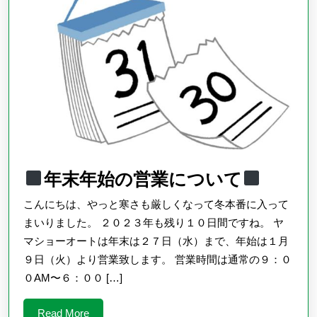
ョ
ン
年末年始の営業について
年
こんにちは、やっと寒さも厳しくなって冬本番に入って
末
まいりました。 ２０２３年も残り１０日間ですね。 ヤ
年
マショーオートは年末は２７日（水）まで、年始は１月
９日（火）より営業致します。 営業時間は通常の９：０
始
０AM〜６：００ […]
の
営
Read
Read More