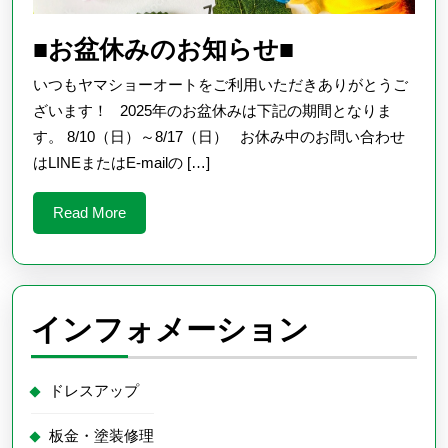
■
■お盆休みのお知らせ■
お
いつもヤマショーオートをご利用いただきありがとうご
盆
ざいます！ 2025年のお盆休みは下記の期間となりま
休
す。 8/10（日）～8/17（日） お休み中のお問い合わせ
はLINEまたはE-mailの […]
み
の
Read
Read More
お
More
知
ら
せ
インフォメーション
■
ドレスアップ
板金・塗装修理