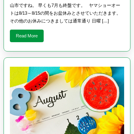
休
山市ですね。 早くも7月も終盤です。 ヤマショーオー
み
トは8/13～8/15の間をお盆休みとさせていただきます。
その他のお休みにつきましては通常通り 日曜 […]
の
お
Read
Read More
知
More
ら
せ