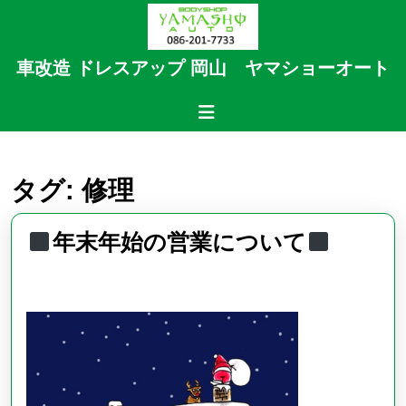
Skip
to
content
車改造 ドレスアップ 岡山 ヤマショーオート
Skip
to
Open
content
Button
タグ:
修理
年末年始の営業について
年
末
年
始
の
営