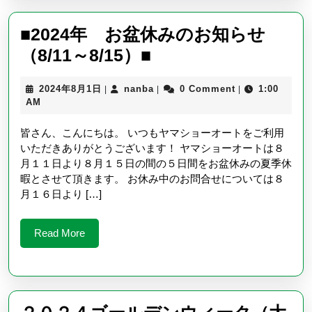
■2024年 お盆休みのお知らせ
■2024
（8/11～8/15）■
年
2024
nanba
2024年8月1日
nanba
0 Comment
1:00
|
|
|
お
年
AM
盆
8
月
皆さん、こんにちは。 いつもヤマショーオートをご利用
休
1
いただきありがとうございます！ ヤマショーオートは８
日
み
月１１日より８月１５日の間の５日間をお盆休みの夏季休
の
暇とさせて頂きます。 お休み中のお問合せについては８
月１６日より […]
お
知
Read
Read More
ら
More
せ
（8/11
～