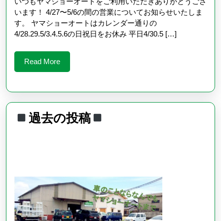
型
いつもヤマショーオートをご利用いただきありがとうござ
25
います！ 4/27〜5/6の間の営業についてお知らせいたしま
連
日
す。 ヤマショーオートはカレンダー通りの
休）
4/28.29.5/3.4.5.6の日祝日をお休み 平日4/30.5 […]
の
営
Read
Read More
More
業
に
つ
過去の投稿
い
過
て
去
の
投
稿