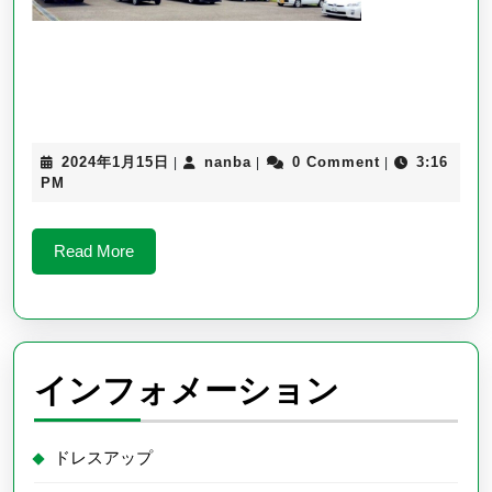
2024
nanba
2024年1月15日
nanba
0 Comment
3:16
|
|
|
年
PM
1
月
15
Read
Read More
日
More
インフォメーション
ドレスアップ