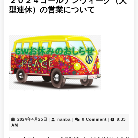
２０２４ゴールデンウィーク（大
8/15）
２
型連休）の営業について
■
０
２
４
ゴ
ー
ル
デ
ン
ウ
ィ
ー
ク
2024
nanba
2024年4月25日
nanba
0 Comment
9:35
|
|
|
年
AM
（大
4
月