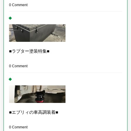
0 Comment
■ラプター塗装特集■
0 Comment
■エブリィの車高調装着■
0 Comment