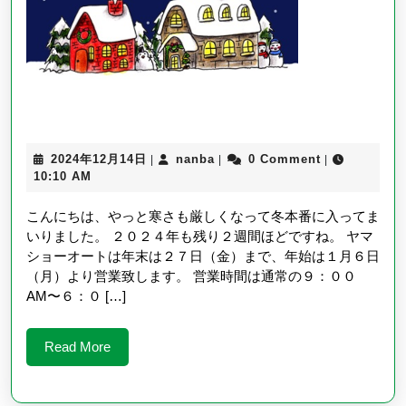
業
に
つ
い
て
2024
nanba
2024年12月14日
nanba
0 Comment
|
|
|
年
10:10 AM
12
月
こんにちは、やっと寒さも厳しくなって冬本番に入ってま
14
いりました。 ２０２４年も残り２週間ほどですね。 ヤマ
日
ショーオートは年末は２７日（金）まで、年始は１月６日
（月）より営業致します。 営業時間は通常の９：００
AM〜６：０ […]
Read
Read More
More